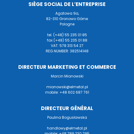
SIÈGE SOCIAL DE L’ENTREPRISE
Agatowa 9a,
82-310 Gronowo Górne
Pologne
tel. (+48) 55 235 01 85
fax (+48) 55 235 01 88
VAT: 578 313 54 27
REG.NUMBER: 382514148
DIRECTEUR MARKETING ET COMMERCE
Marcin Mianowski
mianowski@elmetal.pl
mobile: +48 602 687 761
DIRECTEUR GÉNÉRAL
Paulina Bogusławska
handlowy@elmetal.pl
mobile: +48 789 230 795