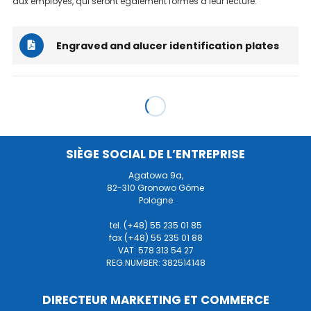
aux employés, qui seront également formés à leur lecture.
Engraved and alucer identification plates
SIÈGE SOCIAL DE L’ENTREPRISE
Agatowa 9a,
82-310 Gronowo Górne
Pologne
tel. (+48) 55 235 01 85
fax (+48) 55 235 01 88
VAT: 578 313 54 27
REG.NUMBER: 382514148
DIRECTEUR MARKETING ET COMMERCE