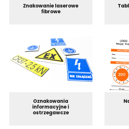
Znakowanie laserowe
Tab
fibrowe
Oznakowania
Na
informacyjne i
ostrzegawcze