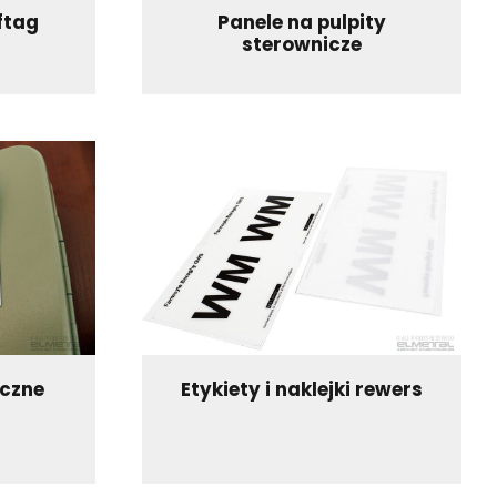
ftag
Panele na pulpity
sterownicze
yczne
Etykiety i naklejki rewers