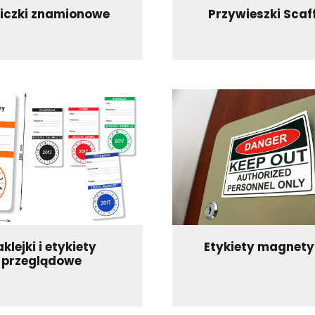
liczki znamionowe
Przywieszki Scaf
klejki i etykiety
Etykiety magnet
przeglądowe