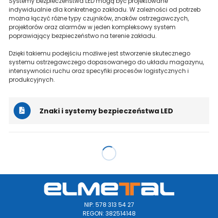
Systemy bezpieczeństwa LED mogą być projektowane
indywidualnie dla konkretnego zakładu. W zależności od potrzeb
można łączyć różne typy czujników, znaków ostrzegawczych,
projektorów oraz alarmów w jeden kompleksowy system
poprawiający bezpieczeństwo na terenie zakładu.
Dzięki takiemu podejściu możliwe jest stworzenie skutecznego
systemu ostrzegawczego dopasowanego do układu magazynu,
intensywności ruchu oraz specyfiki procesów logistycznych i
produkcyjnych.
Znaki i systemy bezpieczeństwa LED
NIP: 578 313 54 27
REGON: 382514148