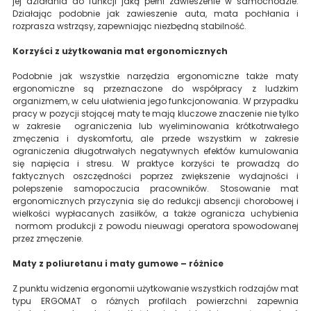
jej działania do funkcji jaką pełni zawieszenie w samochodzie.
Działając podobnie jak zawieszenie auta, mata pochłania i
rozprasza wstrząsy, zapewniając niezbędną stabilność.
Korzyści z użytkowania mat ergonomicznych
Podobnie jak wszystkie narzędzia ergonomiczne także maty
ergonomiczne są przeznaczone do współpracy z ludzkim
organizmem, w celu ułatwienia jego funkcjonowania. W przypadku
pracy w pozycji stojącej maty te mają kluczowe znaczenie nie tylko
w zakresie ograniczenia lub wyeliminowania krótkotrwałego
zmęczenia i dyskomfortu, ale przede wszystkim w zakresie
ograniczenia długotrwałych negatywnych efektów kumulowania
się napięcia i stresu. W praktyce korzyści te prowadzą do
faktycznych oszczędności poprzez zwiększenie wydajności i
polepszenie samopoczucia pracowników. Stosowanie mat
ergonomicznych przyczynia się do redukcji absencji chorobowej i
wielkości wypłacanych zasiłków, a także ogranicza uchybienia
normom produkcji z powodu nieuwagi operatora spowodowanej
przez zmęczenie.
Maty z poliuretanu i maty gumowe – różnice
Z punktu widzenia ergonomii użytkowanie wszystkich rodzajów mat
typu ERGOMAT o różnych profilach powierzchni zapewnia