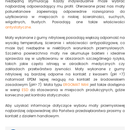
niezbędną stymulację. Każdy indywidualnie może wybrać
najbardziej odpowiadający mu profil. Oferowane przez nas maty
poliuretanowe zapewniają odpowiednie rozwiązania do
użytkowania w miejscach o niskiej ścieralności, suchych,
wilgotnych, tłustych. Posiadają one także właściwości
antystatyczne
.
Maty wykonane z gumy nitrylowej posiadają większą odporność na
wysoką temperaturę, ścieranie i właściwości antypoślizgowe, co
może być niezbędne w niektórych warunkach przemysłowych.
Szczelna powierzchnia maty nie akumuluje bakterii i idealnie
sprawdza się w użytkowaniu w obszarach szczególnego ryzyka,
takich jakie często istnieją w ośrodkach medycznych czy
zakładach przetwórstwa żywności. Maty wykonane z gumy
nitrylowej są bardziej odporne na kontakt z kwasem (pH <7)
natomiast EPDM lepiej reagują na kontakt ze środowiskiem
zasadowym (pH> 7). Mata typu
ERGOMAT Nitril
jest także dostępna
w wersji
ESD
do stosowania w miejscach produkcyjnych, gdzie
konieczna jest kontrola statyczności.
Aby uzyskać informacje dotyczące wyboru maty przemysłowej
najbardziej odpowiedniej dla Państwa przedsiębiorstwa prosimy o
kontakt z działem handlowym.