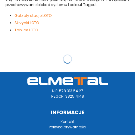
przechowywanie blokad systemu Lockout Tagout:
Gabloty stacje LOTO
Skrzynki LOTO
Tablice LOTO
NIP: 578 313 54 27
REGON: 382514148
INFORMACJE
Kontakt
Polityka prywatności