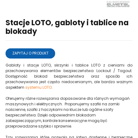
Stacje LOTO, gabloty i tablice na
blokady
ZAPYTAJ O PRODUKT
Gabloty i stacje LOTO, skrzynki i tablice LOTO z cieniami do
przechowywania elementów bezpieczeństwa Lockout / Tagout.
Dostępność blokad bezpieczeństwa oraz sposób ich
przechowywania jest często niedocenianym, ale bardzo ważnym
aspektem
systemu LOTO
.
Oferujemy różne rozwiązania dopasowane dla różnych wymagań
maszynowych i elektrycznych.
Proponujemy
szafki na zamki
naścienne, szafki z haczykami na klucze lub ogólne szafy
bezpieczeństwa.
Dzięki odpowiednim blokadom
zabezpieczającym, kontrole konserwacyjne mogą być
przeprowadzane szybko i sprawnie.
Trzy rozwiązania, które pozwolą na łatwo dostępne i bezpieczne