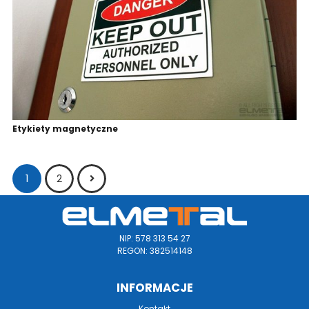
Etykiety magnetyczne
1
2
NIP: 578 313 54 27
REGON: 382514148
INFORMACJE
Kontakt