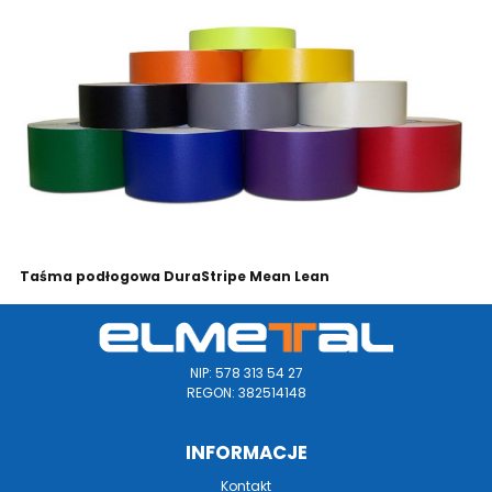
Taśma podłogowa DuraStripe Mean Lean
NIP: 578 313 54 27
REGON: 382514148
INFORMACJE
Kontakt