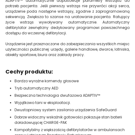
ADAPTIV™ automatycznie dopasowuje parametry wstrząsu do
potrzeb pacjenta. Jeśli pierwszy wstrząs nie przywróci akcji serca,
urządzenie poda następne wstrząsy, zgodnie z zaprogramowaną
sekwencją. Zwiększa to szanse na uratowanie pacjenta. Ratujący
życie wstrząs wywoływany automatycznie. Automatyczny
defibrylator zewnętrzny dedykowany programowi powszechnego
dostępu do wczesnej defibrylacji.
Urządzenie jest przeznaczone do zabezpieczania wszystkich miejsc
użyteczności publicznej: urzędy, galerie handlowe, dworce, lotniska,
obiekty sportowe, biura oraz zakłady pracy.
Cechy produktu:
Bardzo wyraźne komendy głosowe
Tryb automatyczny AED
Bezpieczna technologia dwufazowa ADAPTIV™
Wyjątkowo tani w eksploatacji.
Dwustopniowy system zasilania urządzenia SafeGuard
Dobrze widoczny wskaźnik gotowości pokazuje stan baterii
doładowującej CHARGE-PAK
Kompatybilny z większością defibrylatorów w ambulansach