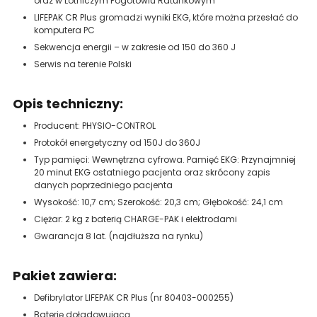
oraz w Lotniczym Pogotowiu Ratunkowym
LIFEPAK CR Plus gromadzi wyniki EKG, które można przesłać do
komputera PC
Sekwencja energii – w zakresie od 150 do 360 J
Serwis na terenie Polski
Opis techniczny:
Producent: PHYSIO-CONTROL
Protokół energetyczny od 150J do 360J
Typ pamięci: Wewnętrzna cyfrowa. Pamięć EKG: Przynajmniej
20 minut EKG ostatniego pacjenta oraz skrócony zapis
danych poprzedniego pacjenta
Wysokość: 10,7 cm; Szerokość: 20,3 cm; Głębokość: 24,1 cm
Ciężar: 2 kg z baterią CHARGE-PAK i elektrodami
Gwarancja 8 lat. (najdłuższa na rynku)
Pakiet zawiera:
Defibrylator LIFEPAK CR Plus (nr 80403-000255)
Baterię doładowującą