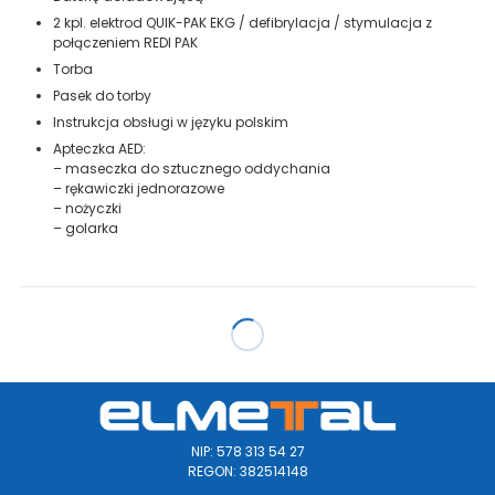
2 kpl. elektrod QUIK-PAK EKG / defibrylacja / stymulacja z
połączeniem REDI PAK
Torba
Pasek do torby
Instrukcja obsługi w języku polskim
Apteczka AED:
– maseczka do sztucznego oddychania
– rękawiczki jednorazowe
– nożyczki
– golarka
NIP: 578 313 54 27
REGON: 382514148