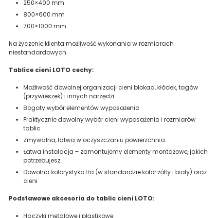
250×400 mm
800×600 mm
700×1000 mm
Na życzenie klienta możliwość wykonania w rozmiarach
niestandardowych.
Tablice cieni LOTO cechy:
Możliwość dowolnej organizacji cieni blokad, kłódek, tagów
(przywieszek) i innych narzędzi
Bogaty wybór elementów wyposażenia
Praktycznie dowolny wybór cieni wyposażenia i rozmiarów
tablic
Zmywalna, łatwa w oczyszczaniu powierzchnia
Łatwa instalacja – zamontujemy elementy montażowe, jakich
potrzebujesz
Dowolna kolorystyka tła (w standardzie kolor żółty i biały) oraz
cieni
Podstawowe akcesoria do tablic cieni LOTO:
Haczyki metalowe i plastikowe