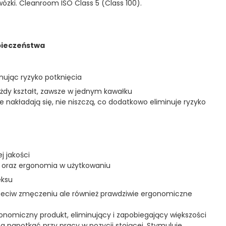
ózki. Cleanroom ISO Class 5 (Class 100).
pieczeństwa
minując ryzyko potknięcia
ażdy kształt, zawsze w jednym kawałku
e nakładają się, nie niszczą, co dodatkowo eliminuje ryzyko
j jakości
 oraz ergonomia w użytkowaniu
eksu
przeciw zmęczeniu ale również prawdziwie ergonomiczne
nomiczny produkt, eliminujący i zapobiegający większości
 napotkać przy pracy w pozycji stojącej. Stymuluje