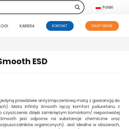
Polski
LOGI
KARIERA
KONTAKT
SKLEP ONLINE
 Smooth ESD
st jedyną prawdziwie antyzmęczeniową matą z gwarancją do
ach). Mata Infinity Smooth łączy komfort poliuretanu z
o czyszczenia dzięki zamkniętym komórkom/ nieporowatej
ty Smooth jest odporna na substancje chemiczne oraz
ozpuszczalników organicznych). Jest idealna w obszarach,