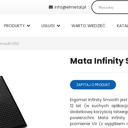
info@elmetal.pl
PRODUKTY
USŁUGI
WARTO WIEDZIEĆ
KATA
 Smooth ESD
Mata Infinity
ZAPYTAJ O PRODUKT
Ergomat Infinity Smooth je
12 lat (w suchych aplikacj
dodatkową korzyścią łatweg
powierzchni. Mata Infini
promienie UV (z wyjątkiem r