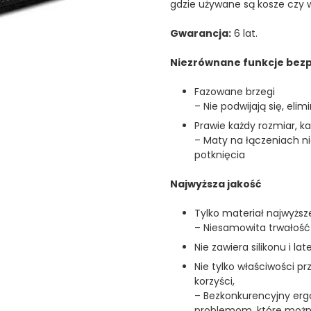
gdzie używane są kosze czy w
Gwarancja:
6 lat.
Niezrównane funkcje bez
Fazowane brzegi
– Nie podwijają się, eli
Prawie każdy rozmiar, k
– Maty na łączeniach ni
potknięcia
Najwyższa jakość
Tylko materiał najwyższe
– Niesamowita trwałość
Nie zawiera silikonu i lat
Nie tylko właściwości 
korzyści,
– Bezkonkurencyjny ergo
problemom, które można