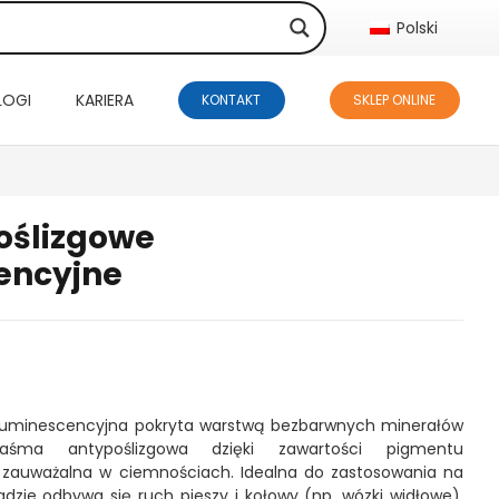
Polski
LOGI
KARIERA
KONTAKT
SKLEP ONLINE
oślizgowe
encyjne
luminescencyjna pokryta warstwą bezbarwnych minerałów
aśma antypoślizgowa dzięki zawartości pigmentu
 zauważalna w ciemnościach. Idealna do zastosowania na
gdzie odbywa się ruch pieszy i kołowy (np. wózki widłowe).