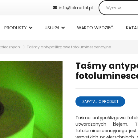
info@elmetal.pl
PRODUKTY
USŁUGI
WARTO WIEDZIEĆ
KATA
ezpiecznych
Taśmy antypoślizgowe fotoluminescencyjne
Taśmy antyp
fotoluminesc
ZAPYTAJ O PRODUKT
Taśma antypoślizgowa foto
utwardzonych klejem. T
fotoluminescencyjnego jest
wszystkich powierzchniach, 