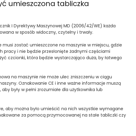
yć umieszczona tabliczka
łącznik I Dyrektywy Maszynowej MD (2006/42/WE) każda
ana w sposób widoczny, czytelny i trwały.
 musi zostać umieszczone na maszynie w miejscu, gdzie
 pracy i nie będzie przesłonięte żadnymi częściami
yć czcionki, która będzie wystarczająco duża, by łatwego
onowa na maszynie nie może ulec zniszczeniu w ciągu
maszyny. Oznakowanie CE i inne ważne informacje muszą
 aby były w pełni zrozumiałe dla użytkownika lub
ałe, aby można było umieścić na nich wszystkie wymagane
nakowane za pomocą przymocowanej na stałe tabliczki czy