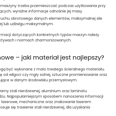
 maszyny trzeba przemieszczać podczas użytkowania przy
cych, wyraźne informacje odnośnie jej masy.
 ruchu obrotowego danych elementów, maksymalnej sile
ej lub udźwigu maksymalnym.
rmacji dotyczących konkretnych typów maszyn należy
ektywach i normach zharmonizowanych.
owe – jaki materiał jest najlepszy?
gą być wykonane z mało trwałego ścieralnego materiału.
ę od wilgoci czy mgły solnej, sztuczne promieniowanie oraz
nujące w danym środowisku przemysłowym.
wamy stali nierdzewnej, aluminium oraz laminatu
ądzu. Najpopularniejszym sposobem nanoszenia informacji
e laserowe, mechaniczne oraz znakowanie laserem
uje się trawienie stali nierdzewnej, dla uzyskania