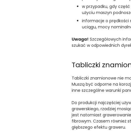
w przypadku, gdy część
użyciu maszyn podnoszą
informacje o prędkości
uciągu, mocy nominaln
Uwaga!
Szczegółowych info
szukać w odpowiednich dyr
Tabliczki znamion
Tabliczki znamionowe nie mo
Muszą być odporne na korozj
inne szczególne warunki pa
Do produkcji najczęściej uży
grawerskiego, rzadziej mosi
jest natomiast grawerowani
fibrowym. Czasem również stos
głębszego efektu graweru.