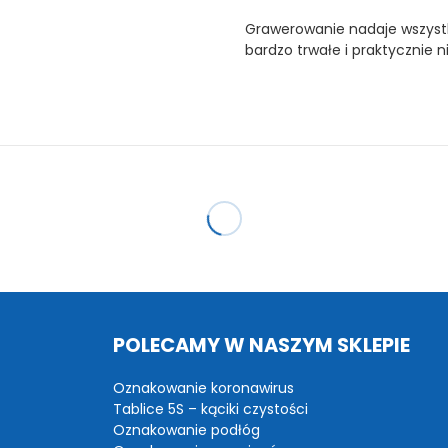
Grawerowanie nadaje wszystk
bardzo trwałe i praktycznie n
POLECAMY W NASZYM SKLEPIE
Oznakowanie koronawirus
Tablice 5S – kąciki czystości
Oznakowanie podłóg