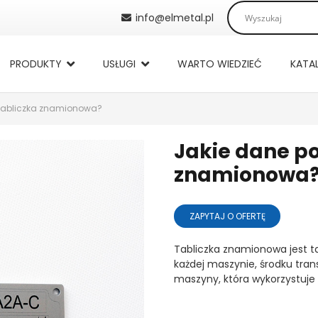
info@elmetal.pl
PRODUKTY
USŁUGI
WARTO WIEDZIEĆ
KATA
 tabliczka znamionowa?
Jakie dane p
znamionowa
ZAPYTAJ O OFERTĘ
Tabliczka znamionowa jest t
każdej maszynie, środku tran
maszyny, która wykorzystuje 