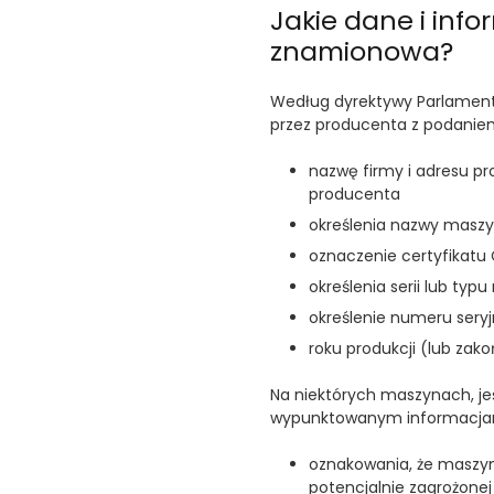
Jakie dane i inf
znamionowa?
Według dyrektywy Parlamen
przez producenta z podanie
nazwę firmy i adresu p
producenta
określenia nazwy masz
oznaczenie certyfikatu
określenia serii lub typ
określenie numeru seryjne
roku produkcji (lub zak
Na niektórych maszynach, je
wypunktowanym informacjami
oznakowania, że maszyn
potencjalnie zagrożon