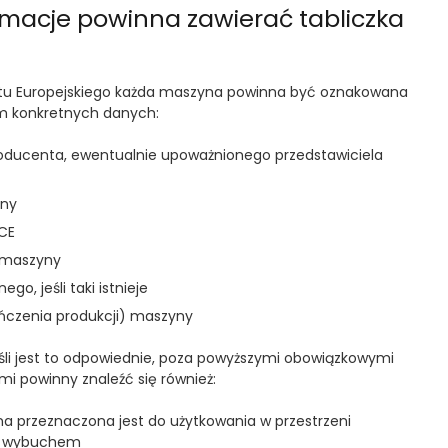
ormacje powinna zawierać tabliczka
tu Europejskiego każda maszyna powinna być oznakowana
m konkretnych danych:
roducenta, ewentualnie upoważnionego przedstawiciela
yny
 CE
u maszyny
go, jeśli taki istnieje
ończenia produkcji) maszyny
śli jest to odpowiednie, poza powyższymi obowiązkowymi
 powinny znaleźć się również:
a przeznaczona jest do użytkowania w przestrzeni
ej wybuchem