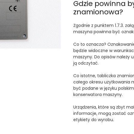
Gdzie powinna b
znamionowa?
Zgodnie z punktem 1.7.3. za
maszyna powinna być oznakow
Co to oznacza? Oznakowanie
będzie widoczne w warunkach
maszyny. Do opisów należy uż
ją odczytać.
Co istotne, tabliczka znami
całego okresu uzytkowania 
być podane w języku polskim,
konserwatora maszyny.
Urządzenia, które są zbyt m
informacje, mogą zostać oz
etykiety do wyrobu.