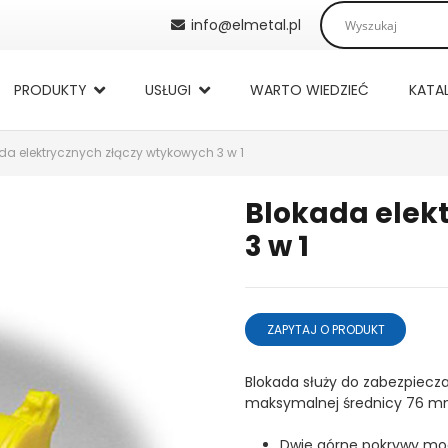
info@elmetal.pl
PRODUKTY
USŁUGI
WARTO WIEDZIEĆ
KATA
da elektrycznych złączy wtykowych 3 w 1
Blokada elek
3 w 1
ZAPYTAJ O PRODUKT
Blokada służy do zabezpiecz
maksymalnej średnicy 76 mm
Dwie górne pokrywy mo