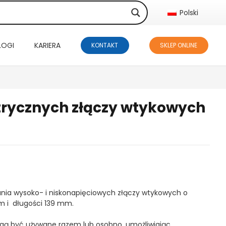
Polski
LOGI
KARIERA
KONTAKT
SKLEP ONLINE
trycznych złączy wtykowych
ania wysoko- i niskonapięciowych złączy wtykowych o
 i długości 139 mm.
gą być używane razem lub osobno, umożliwiając