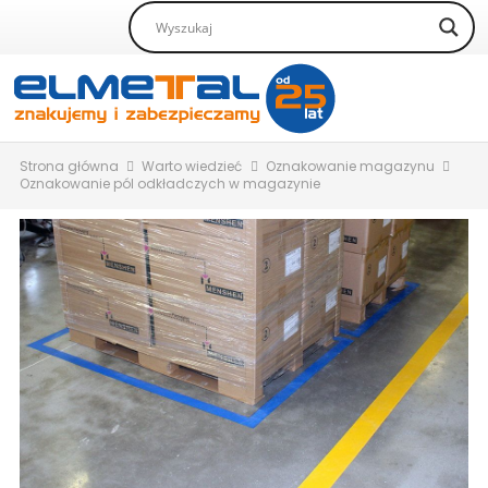
Strona główna
Warto wiedzieć
Oznakowanie magazynu
Oznakowanie pól odkładczych w magazynie