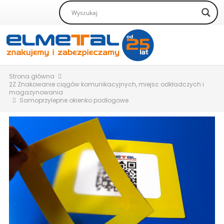
Strona główna
2Z Znakowanie ciągów komunikacyjnych, miejsc odkładczych i
magazynowania
Samoprzylepne okienko podłogowe